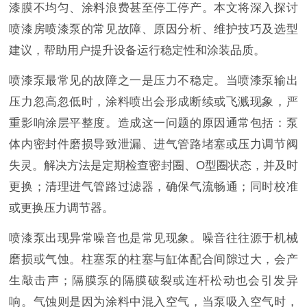
漆膜不均匀、涂料浪费甚至停工停产。本文将深入探讨
喷漆房喷漆泵的常见故障、原因分析、维护技巧及选型
建议，帮助用户提升设备运行稳定性和涂装品质。
喷漆泵最常见的故障之一是压力不稳定。当喷漆泵输出
压力忽高忽低时，涂料喷出会形成断续或飞溅现象，严
重影响涂层平整度。造成这一问题的原因通常包括：泵
体内密封件磨损导致泄漏、进气管路堵塞或压力调节阀
失灵。解决方法是定期检查密封圈、O型圈状态，并及时
更换；清理进气管路过滤器，确保气流畅通；同时校准
或更换压力调节器。
喷漆泵出现异常噪音也是常见现象。噪音往往源于机械
磨损或气蚀。柱塞泵的柱塞与缸体配合间隙过大，会产
生敲击声；隔膜泵的隔膜破裂或连杆松动也会引发异
响。气蚀则是因为涂料中混入空气，当泵吸入空气时，