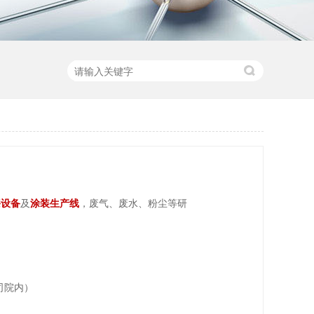
漆设备
及
涂装生产线
，废气、废水、粉尘等研
司院内）