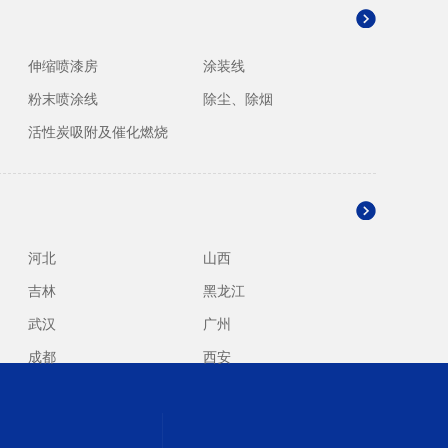
伸缩喷漆房
涂装线
粉末喷涂线
除尘、除烟
活性炭吸附及催化燃烧
河北
山西
吉林
黑龙江
武汉
广州
成都
西安