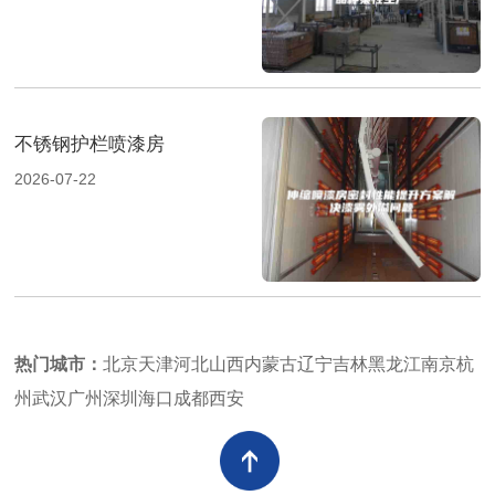
不锈钢护栏喷漆房
2026-07-22
热门城市：
北京
天津
河北
山西
内蒙古
辽宁
吉林
黑龙江
南京
杭
州
武汉
广州
深圳
海口
成都
西安