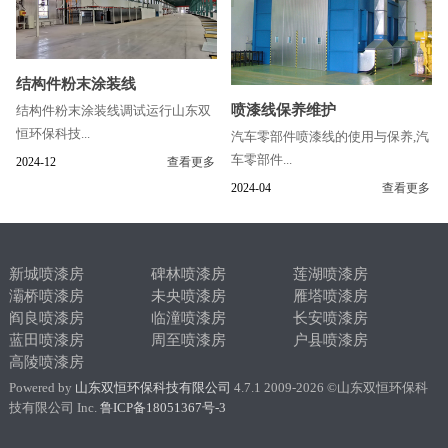
结构件粉末涂装线
喷漆线保养维护
结构件粉末涂装线调试运行山东双
恒环保科技...
汽车零部件喷漆线的使用与保养,汽
车零部件...
2024-12
查看更多
2024-04
查看更多
新城喷漆房
碑林喷漆房
莲湖喷漆房
灞桥喷漆房
未央喷漆房
雁塔喷漆房
阎良喷漆房
临潼喷漆房
长安喷漆房
蓝田喷漆房
周至喷漆房
户县喷漆房
高陵喷漆房
Powered by
山东双恒环保科技有限公司
4.7.1 2009-2026 ©山东双恒环保科
技有限公司 Inc.
鲁ICP备18051367号-3