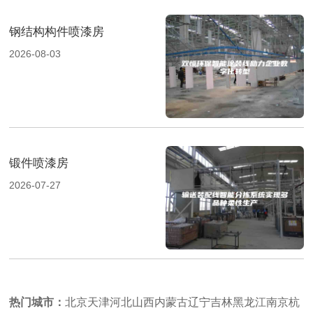
钢结构构件喷漆房
2026-08-03
锻件喷漆房
2026-07-27
热门城市：
北京
天津
河北
山西
内蒙古
辽宁
吉林
黑龙江
南京
杭