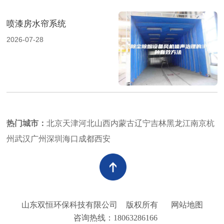
喷漆房水帘系统
2026-07-28
热门城市：
北京
天津
河北
山西
内蒙古
辽宁
吉林
黑龙江
南京
杭
州
武汉
广州
深圳
海口
成都
西安
山东双恒环保科技有限公司
版权所有
网站地图
咨询热线：18063286166