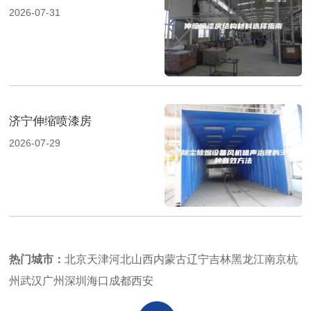
2026-07-31
济宁伸缩喷漆房
2026-07-29
热门城市：
北京
天津
河北
山西
内蒙古
辽宁
吉林
黑龙江
南京
杭
州
武汉
广州
深圳
海口
成都
西安