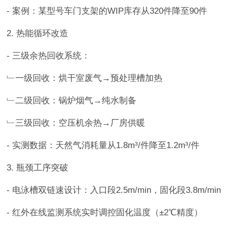
- 案例：某型号车门支架的WIP库存从320件降至90件
2. 热能循环改造
- 三级余热回收系统：
﹂一级回收：烘干室废气→预处理槽加热
﹂二级回收：锅炉烟气→纯水制备
﹂三级回收：空压机余热→厂房供暖
- 实测数据：天然气消耗量从1.8m³/件降至1.2m³/件
3. 瓶颈工序突破
- 电泳槽双链速设计：入口段2.5m/min，固化段3.8m/min
- 红外在线监测系统实时调控固化温度（±2℃精度）