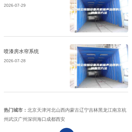
2026-07-29
喷漆房水帘系统
2026-07-28
热门城市：
北京
天津
河北
山西
内蒙古
辽宁
吉林
黑龙江
南京
杭
州
武汉
广州
深圳
海口
成都
西安