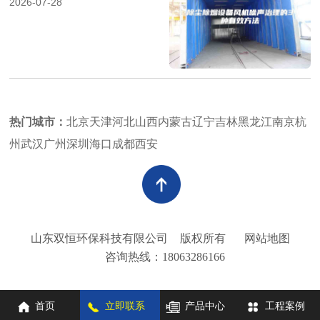
2026-07-28
热门城市：
北京
天津
河北
山西
内蒙古
辽宁
吉林
黑龙江
南京
杭
州
武汉
广州
深圳
海口
成都
西安
山东双恒环保科技有限公司
版权所有
网站地图
咨询热线：18063286166
首页
立即联系
产品中心
工程案例