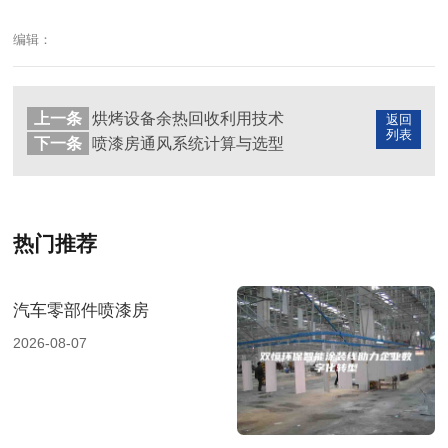
编辑：
上一条
烘烤设备余热回收利用技术
返回
列表
下一条
喷漆房通风系统计算与选型
热门推荐
汽车零部件喷漆房
2026-08-07