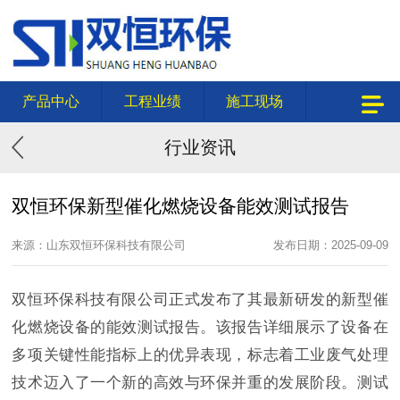
产品中心
工程业绩
施工现场
行业资讯
双恒环保新型催化燃烧设备能效测试报告
来源：山东双恒环保科技有限公司
发布日期：2025-09-09
双恒环保科技有限公司正式发布了其最新研发的新型催
化燃烧设备的能效测试报告。该报告详细展示了设备在
多项关键性能指标上的优异表现，标志着工业废气处理
技术迈入了一个新的高效与环保并重的发展阶段。测试