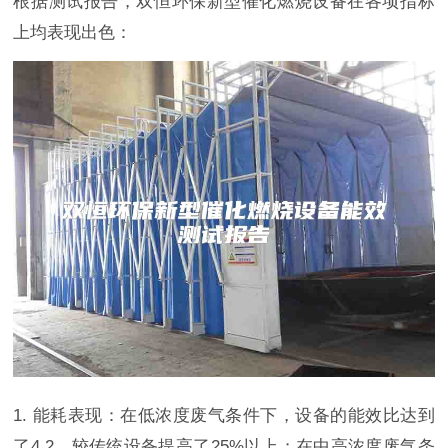
根据测试报告，双恒环保新型催化燃烧设备在各项指标
上均表现出色：
1. 能耗表现：在低浓度废气条件下，设备的能效比达到
了4.2，较传统设备提高了25%以上；在中高浓度废气条