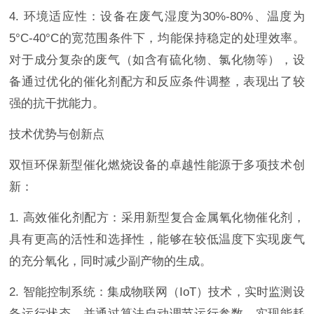
4. 环境适应性：设备在废气湿度为30%-80%、温度为
5°C-40°C的宽范围条件下，均能保持稳定的处理效率。
对于成分复杂的废气（如含有硫化物、氯化物等），设
备通过优化的催化剂配方和反应条件调整，表现出了较
强的抗干扰能力。
技术优势与创新点
双恒环保新型催化燃烧设备的卓越性能源于多项技术创
新：
1. 高效催化剂配方：采用新型复合金属氧化物催化剂，
具有更高的活性和选择性，能够在较低温度下实现废气
的充分氧化，同时减少副产物的生成。
2. 智能控制系统：集成物联网（IoT）技术，实时监测设
备运行状态，并通过算法自动调节运行参数，实现能耗