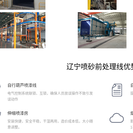
辽宁喷砂前处理线优

自行葫芦喷漆线

电气控制系统联锁、互锁，确保人员放误操作不致引发
误动作

伸缩喷漆房

安装快捷，安全平稳，干湿两用，造价成本低，大小随
意调整。