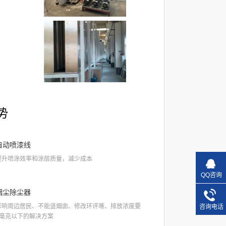
势
自动喷漆线
提升喷涂效率和涂层质量，减少成本
QQ咨询
烟尘除尘器
影响周边居民、不能竖烟囱、修改环评难、排放浓度要
咨询电话
1毫克以下的解决方案