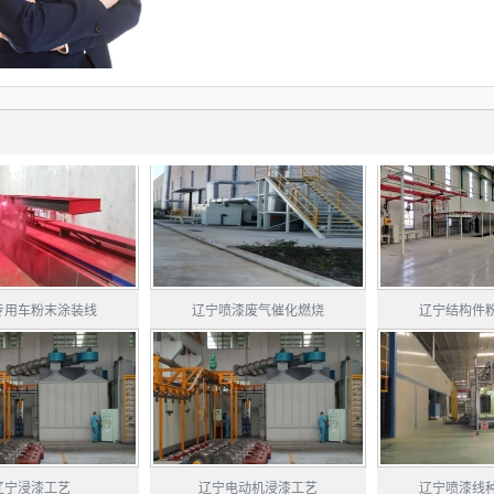
专用车粉末涂装线
辽宁喷漆废气催化燃烧
辽宁结构件