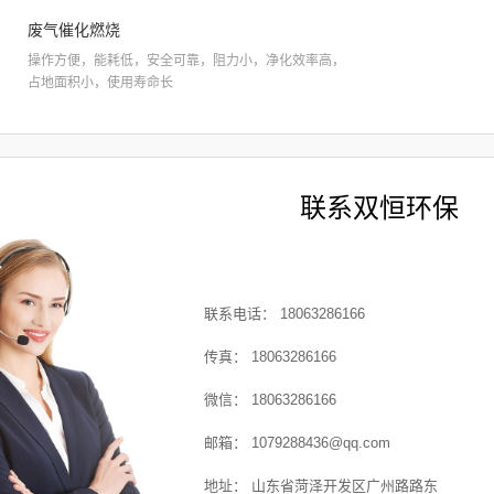

废气催化燃烧
操作方便，能耗低，安全可靠，阻力小，净化效率高，
占地面积小，使用寿命长
联系双恒环保
联系电话： 18063286166
传
真： 18063286166
微
信： 18063286166
邮
箱： 1079288436@qq.com
地
址： 山东省菏泽开发区广州路路东