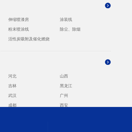
伸缩喷漆房
涂装线
粉末喷涂线
除尘、除烟
活性炭吸附及催化燃烧
河北
山西
吉林
黑龙江
武汉
广州
成都
西安