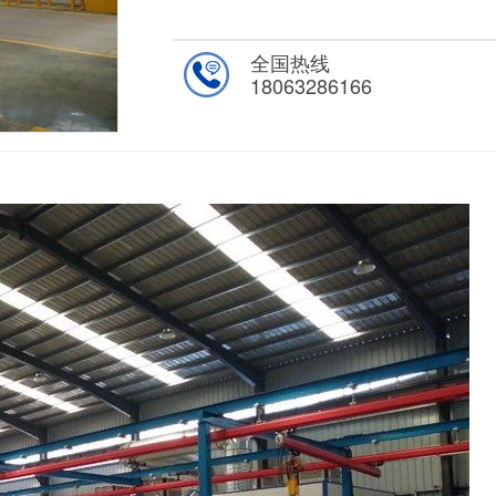
全国热线
18063286166
1
/1