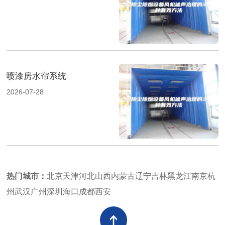
喷漆房水帘系统
2026-07-28
热门城市：
北京
天津
河北
山西
内蒙古
辽宁
吉林
黑龙江
南京
杭
州
武汉
广州
深圳
海口
成都
西安