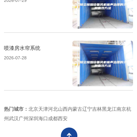
2026-07-29
喷漆房水帘系统
2026-07-28
热门城市：
北京
天津
河北
山西
内蒙古
辽宁
吉林
黑龙江
南京
杭
州
武汉
广州
深圳
海口
成都
西安