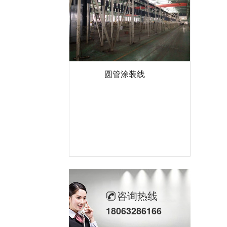
圆管涂装线
咨询热线
18063286166