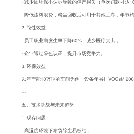
- 减少因环保不达标导致的停产损失（单次罚款可达1
- 降低漆料浪费，粉尘回收后可用于其他工序，年节约
2. 隐性效益
- 员工职业病发生率下降50%，减少医疗支出；
- 企业通过绿色认证，提升市场竞争力。
3. 环保效益
以年产能10万吨的车间为例，设备年减排VOCs约2
---
五、技术挑战与未来趋势
1. 现存问题
- 高湿度环境下布袋除尘易板结；