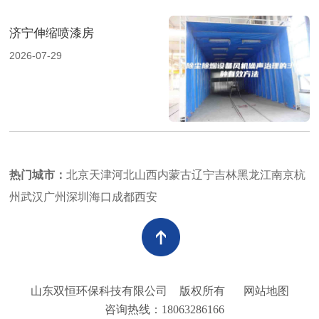
济宁伸缩喷漆房
2026-07-29
热门城市：
北京
天津
河北
山西
内蒙古
辽宁
吉林
黑龙江
南京
杭
州
武汉
广州
深圳
海口
成都
西安
山东双恒环保科技有限公司
版权所有
网站地图
咨询热线：18063286166