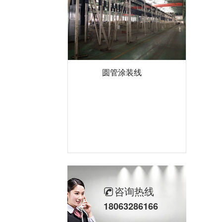
圆管涂装线
咨询热线
18063286166