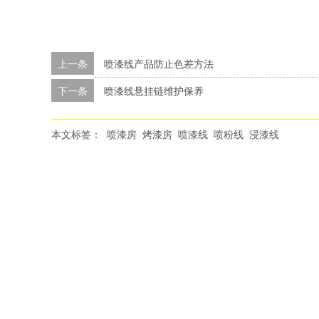
上一条
喷漆线产品防止色差方法
下一条
喷漆线悬挂链维护保养
本文标签：
喷漆房
烤漆房
喷漆线
喷粉线
浸漆线