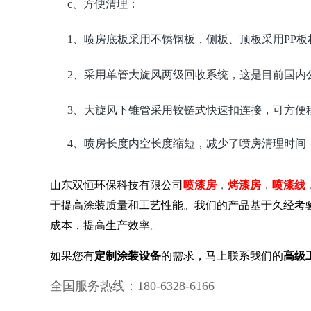
c、方便清理：
1、喷房底板采用不锈钢板，侧板、顶板采用PP
2、采用单管大旋风两级回收系统，这是目前国内
3、大旋风下锥管采用铰链式快速扣连接，可方便
4、喷房长度内空长度缩短，减少了喷房清理时间
山东双恒环保科技有限公司
喷漆房
，
烤漆房
，
喷漆线
于提高涂装质量和工艺性能。我们的产品基于久经考
成本，提高生产效率。
如果您有
定制涂装设备
的需求，马上联系我们的
高级
全国服务热线：180-6328-6166