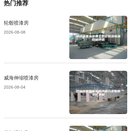
热门推荐
轮毂喷漆房
2026-08-08
威海伸缩喷漆房
2026-08-04