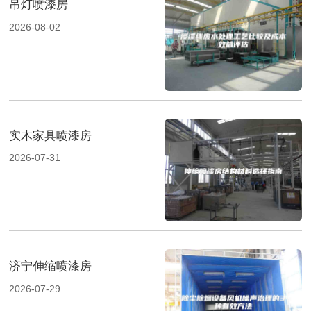
吊灯喷漆房
2026-08-02
实木家具喷漆房
2026-07-31
济宁伸缩喷漆房
2026-07-29