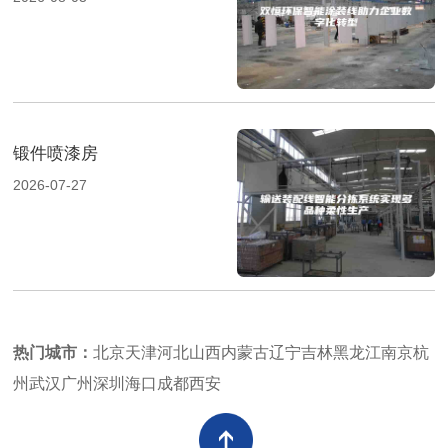
锻件喷漆房
2026-07-27
热门城市：
北京
天津
河北
山西
内蒙古
辽宁
吉林
黑龙江
南京
杭
州
武汉
广州
深圳
海口
成都
西安