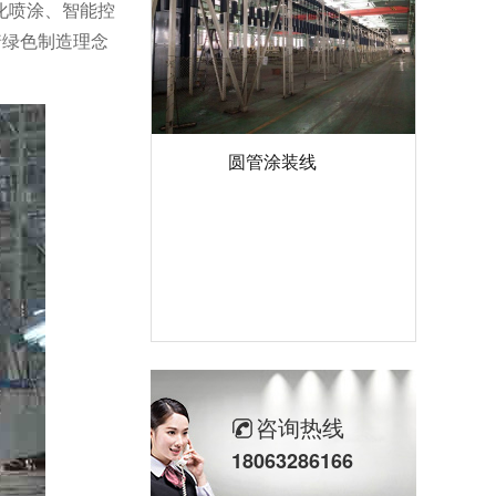
化喷涂、智能控
着绿色制造理念
圆管涂装线
咨询热线
18063286166