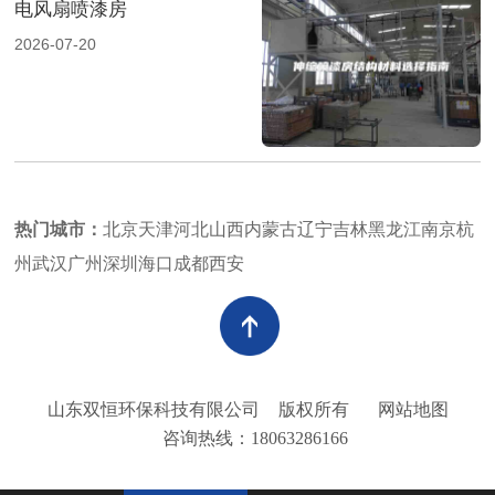
电风扇喷漆房
2026-07-20
热门城市：
北京
天津
河北
山西
内蒙古
辽宁
吉林
黑龙江
南京
杭
州
武汉
广州
深圳
海口
成都
西安
山东双恒环保科技有限公司
版权所有
网站地图
咨询热线：18063286166