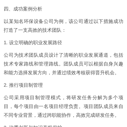
四、成功案例分析
以某知名环保设备公司为例，该公司通过以下措施成功
打造了一支高效的技术团队：
1. 设立明确的职业发展路径
公司为技术团队成员设计了清晰的职业发展通道，包括
技术专家路线和管理路线。团队成员可以根据自身兴趣
和能力选择发展方向，并通过绩效考核获得晋升机会。
2. 推行项目制管理
公司采用项目制管理模式，将研发任务分解为多个项
目，每个项目由一名项目经理负责。项目团队成员来自
不同专业背景，通过跨职能协作，高效完成研发任务。