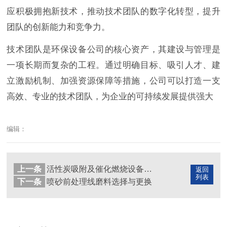
应积极拥抱新技术，推动技术团队的数字化转型，提升
团队的创新能力和竞争力。
技术团队是环保设备公司的核心资产，其建设与管理是
一项长期而复杂的工程。通过明确目标、吸引人才、建
立激励机制、加强资源保障等措施，公司可以打造一支
高效、专业的技术团队，为企业的可持续发展提供强大
编辑：
上一条
活性炭吸附及催化燃烧设备工作原理
返回
列表
下一条
喷砂前处理线磨料选择与更换