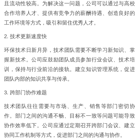
且流动性较高。为解决这一问题，公司可以通过与高校
合作培养人才、提供有竞争力的薪酬待遇、创造良好的
工作环境等方式，吸引和留住优秀人才。
2. 技术更新速度快
环保技术日新月异，技术团队需要不断学习新知识、掌
握新技术。公司应鼓励团队成员参加行业会议、技术培
训，保持与行业前沿的接轨。建立知识管理系统，促进
团队内部的知识共享与传承。
3. 跨部门协作难题
技术团队往往需要与市场、生产、销售等部门密切协
作。部门之间的沟通不畅、目标不一致等问题可能导致
协作效率低下。公司应通过定期召开跨部门会议、建立
协同工作机制等方式，促进部门之间的沟通与协作。