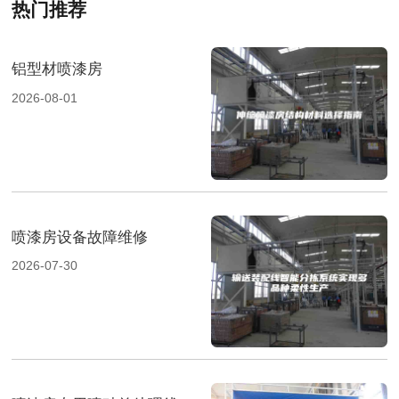
热门推荐
铝型材喷漆房
2026-08-01
喷漆房设备故障维修
2026-07-30