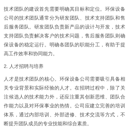
技术团队的建设首先需要明确其目标和定位。环保设备
公司的技术团队通常分为研发团队、技术支持团队和售
后服务团队。研发团队负责新产品的设计与开发，技术
支持团队负责解决客户的技术问题，售后服务团队则确
保设备的稳定运行。明确各团队的职能分工，有助于提
高工作效率和协同能力。
2. 人才招聘与培养
人才是技术团队的核心。环保设备公司需要吸引具备相
关专业背景和实际经验的人才。在招聘过程中，除了关
注候选人的技术能力外，还应注重其创新思维、团队合
作能力以及对环保事业的热情。公司应建立完善的培训
体系，通过内部培训、外部进修、技术交流等方式，不
断提升团队成员的专业技能和综合素质。