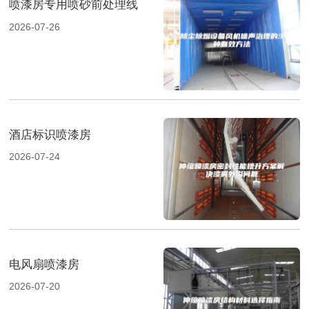
喷漆房专用喷砂前处理线
2026-07-26
酒店标识喷漆房
2026-07-24
电风扇喷漆房
2026-07-20