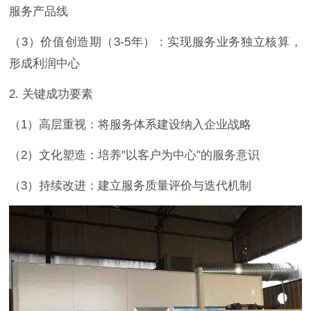
服务产品线
（3）价值创造期（3-5年）：实现服务业务独立核算，
形成利润中心
2. 关键成功要素
（1）高层重视：将服务体系建设纳入企业战略
（2）文化塑造：培养"以客户为中心"的服务意识
（3）持续改进：建立服务质量评价与迭代机制