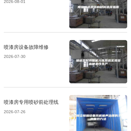
2026-08-01
喷漆房设备故障维修
2026-07-30
喷漆房专用喷砂前处理线
2026-07-26