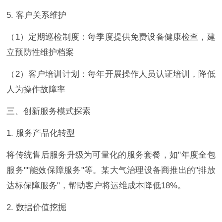
5. 客户关系维护
（1）定期巡检制度：每季度提供免费设备健康检查，建
立预防性维护档案
（2）客户培训计划：每年开展操作人员认证培训，降低
人为操作故障率
三、创新服务模式探索
1. 服务产品化转型
将传统售后服务升级为可量化的服务套餐，如"年度全包
服务""能效保障服务"等。某大气治理设备商推出的"排放
达标保障服务"，帮助客户将运维成本降低18%。
2. 数据价值挖掘