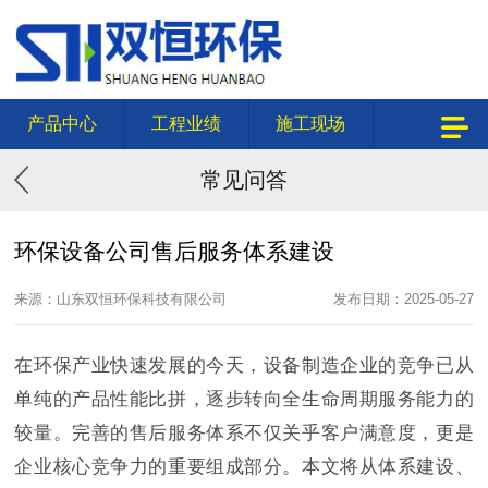
产品中心
工程业绩
施工现场
常见问答
环保设备公司售后服务体系建设
来源：山东双恒环保科技有限公司
发布日期：2025-05-27
在环保产业快速发展的今天，设备制造企业的竞争已从
单纯的产品性能比拼，逐步转向全生命周期服务能力的
较量。完善的售后服务体系不仅关乎客户满意度，更是
企业核心竞争力的重要组成部分。本文将从体系建设、