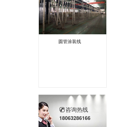
圆管涂装线
咨询热线
18063286166