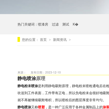
热门关键词：
喷漆房
过滤
测试
K�
您的位置：
首页
新闻资讯
>
>
来源：
发布日期：2023-12-10
静电喷涂
原理
静电粉末喷涂
是利用静电吸附原理，静电粉末喷枪通电后在
吹送到工件表面，工件带有正电，所以负电粉末会很好地吸
就不再被继续吸附堆积，所以喷粉后的图层厚度非常均匀。
静电喷涂
又称
喷塑
，是一种广泛应用于各种金属制品上的
涂