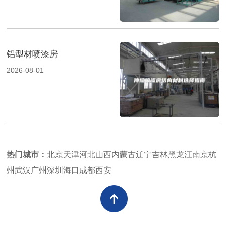
铝型材喷漆房
2026-08-01
热门城市：
北京
天津
河北
山西
内蒙古
辽宁
吉林
黑龙江
南京
杭
州
武汉
广州
深圳
海口
成都
西安