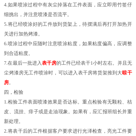
4.如果喷涂过程中有灰尘掉落在工件表面，应立即用竹签仔
细挑出，并注意喷漆是否流平。
5.将已经喷涂好的工件放到货架上，待摆满后再打开加热开
关进行加热烤漆。
6.喷涂过程中应随时注意喷涂粘度，如果粘度偏高，应调整
到合适粘度。
7.在最后一批进入
表干房
的工件已经表干1小时左右。并且无
尘烤漆房无工件喷涂时，可以进入表干房将货架推到大
晾干
房
。
四，检验
1.检验工件表面喷漆效果是否达标。重点检验有无颗粒、桔
皮、流挂、痱子或是走油现象。如果有，应汇报班组长并重
新处理。
2.将表干后的工件根据客户要求进行光泽检查，亮光工件要