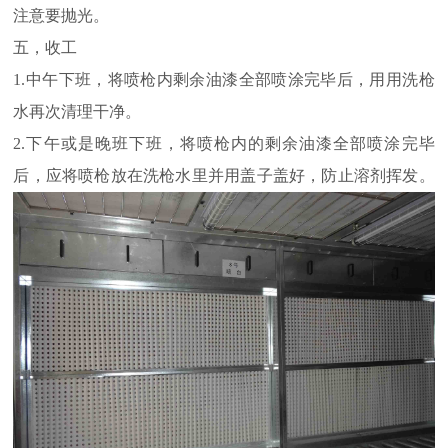
注意要抛光。
五，收工
1.中午下班，将喷枪内剩余油漆全部喷涂完毕后，用用洗枪
水再次清理干净。
2.下午或是晚班下班，将喷枪内的剩余油漆全部喷涂完毕
后，应将喷枪放在洗枪水里并用盖子盖好，防止溶剂挥发。