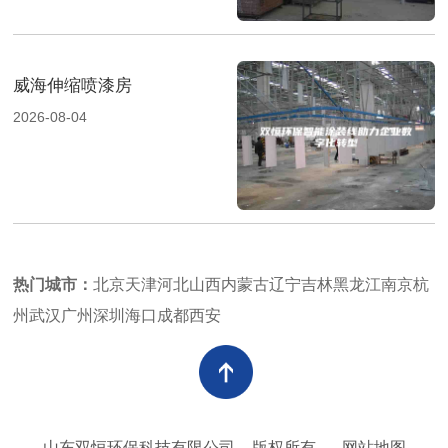
威海伸缩喷漆房
2026-08-04
热门城市：
北京
天津
河北
山西
内蒙古
辽宁
吉林
黑龙江
南京
杭
州
武汉
广州
深圳
海口
成都
西安
山东双恒环保科技有限公司
版权所有
网站地图