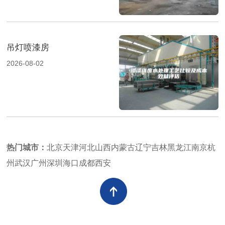
吊灯喷漆房
2026-08-02
热门城市：
北京
天津
河北
山西
内蒙古
辽宁
吉林
黑龙江
南京
杭
州
武汉
广州
深圳
海口
成都
西安