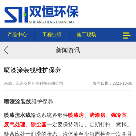
产品中心
工程业绩
施工现场
新闻资讯
喷漆涂装线维护保养
来源：山东双恒环保科技有限公司
发布日期：2023-10-06
喷漆涂装线
维护保养
喷漆流水线
输送系统各部件
喷漆房
、
烤漆房
、
强冷室
、
废气处理
、
除尘器
一定要保持清洁、定期打扫、擦拭。
链条应处于润滑的状态，液体油至少每周检查一次并且