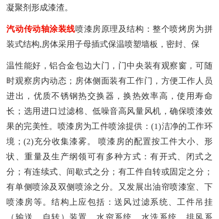
凝聚剂形成漆渣。
汽动传动轴涂装线
喷漆房原理及结构：整个喷烤房为拼
装式结构,房体采用子母插式保温喷塑墙板，密封、保
温性能好，铝合金包边大门，门中央装有观察窗，可随
时观察房内动态；房体侧面装有工作门，方便工作人员
进出，优质不锈钢热交换器，换热效率高，使用寿命
长；选用进口过滤棉、低噪音高风量风机，确保喷漆效
果的完美性。喷漆房为工件喷涂提供：(1)洁净的工作环
境；(2)充分收集漆雾。 喷漆房的配置按工件大小、形
状、重量及生产纲领可有多种方式：有开式、闭式之
分；有连续式、间歇式之分；有工件自转或固定之分；
有单侧喷涂及双侧喷涂之分。又发展出油帘喷漆室、下
喷漆房等。结构上应包括：送风过滤系统、工件吊挂
（输送、自转）装置、水帘系统、水洗系统、排风系