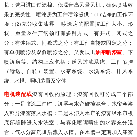
长；选用进口过滤棉、低噪音高风量风机，确保喷漆效
果的完美性。喷漆房为工件喷涂提供：(1)洁净的工作环
境；(2)充分收集漆雾。 喷漆房的配置按工件大小、形
状、重量及生产纲领可有多种方式：有开式、闭式之
分；有连续式、间歇式之分；有工件自转或固定之分；
有单侧喷涂及双侧喷涂之分。又发展出
油帘喷漆室
、下
喷漆房等。结构上应包括：送风过滤系统、工件吊挂
（输送、自转）装置、水帘系统、水洗系统、排风系
统、水槽、照明装置及室体。
电机装配线
漆雾回收的原理：漆雾回收可分成二个部
分：一是喷涂工件时，漆雾与水帘碰撞混合，水帘会溶
入部分漆雾落入水槽；二是未溶入水帘的漆雾经水帘板
底部缝隙进入水洗室，与雾化喷嘴喷出的水雾充分混
合，气水分离沉降后流入水槽。在水槽中定期加入漆雾