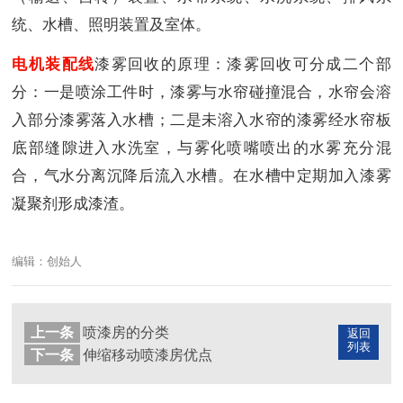
统、水槽、照明装置及室体。
电机装配线
漆雾回收的原理：漆雾回收可分成二个部
分：一是喷涂工件时，漆雾与水帘碰撞混合，水帘会溶
入部分漆雾落入水槽；二是未溶入水帘的漆雾经水帘板
底部缝隙进入水洗室，与雾化喷嘴喷出的水雾充分混
合，气水分离沉降后流入水槽。在水槽中定期加入漆雾
凝聚剂形成漆渣。
编辑：创始人
上一条
喷漆房的分类
返回
列表
下一条
伸缩移动喷漆房优点