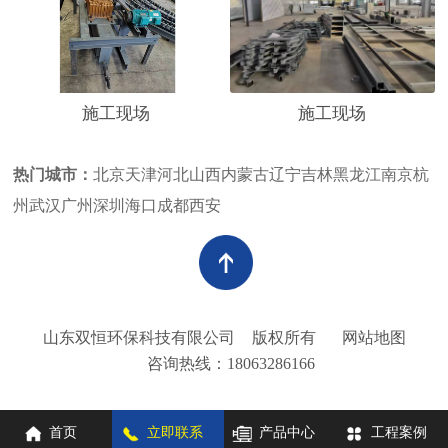
施工现场
施工现场
热门城市：
北京
天津
河北
山西
内蒙古
辽宁
吉林
黑龙江
南京
杭
州
武汉
广州
深圳
海口
成都
西安
山东双恒环保科技有限公司
版权所有
网站地图
咨询热线：18063286166
首页
立即联系
产品中心
工程案例