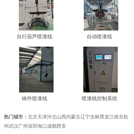
自行葫芦喷漆线
自动喷漆线
铸件喷漆线
喷漆线控制系统
热门城市：
北京
天津
河北
山西
内蒙古
辽宁
吉林
黑龙江
南京
杭
州
武汉
广州
深圳
海口
成都
西安