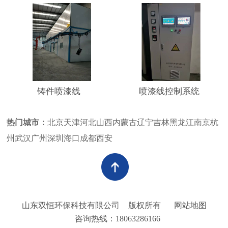
铸件喷漆线
喷漆线控制系统
热门城市：
北京
天津
河北
山西
内蒙古
辽宁
吉林
黑龙江
南京
杭
州
武汉
广州
深圳
海口
成都
西安
山东双恒环保科技有限公司
版权所有
网站地图
咨询热线：18063286166