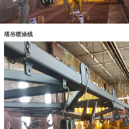
1
/
1
塔吊喷涂线