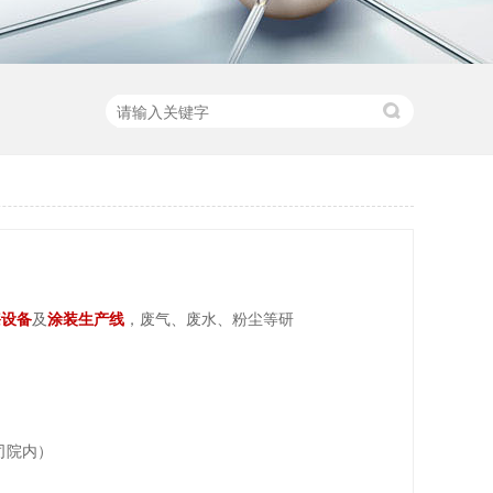
漆设备
及
涂装生产线
，废气、废水、粉尘等研
司院内）