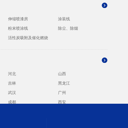
伸缩喷漆房
涂装线
粉末喷涂线
除尘、除烟
活性炭吸附及催化燃烧
河北
山西
吉林
黑龙江
武汉
广州
成都
西安