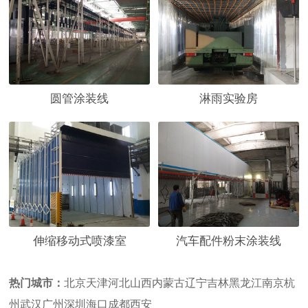
圆管涂装线
淋雨实验房
伸缩移动式喷漆室
汽车配件粉末涂装线
热门城市：
北京
天津
河北
山西
内蒙古
辽宁
吉林
黑龙江
南京
杭
州
武汉
广州
深圳
海口
成都
西安