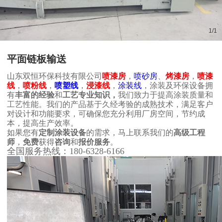
1
/
1
平面链板输送
山东
双恒环保
科技有限公司
喷漆房
，
喷砂房
、
烤漆房
，
喷漆
线
，
喷粉线
，
喷塑线
，
浸漆线
，
涂装线
，涂装及环保设备
拥
有
丰富的经验
和
工艺专业知识，
我们致力于提高涂装质量和
工艺性能。我们的产品基于久经考验的成熟技术，满足客户
对设计和功能要求，可确保您充分利用厂房空间，节约成
本，提高生产效率。
如果您有
定制涂装设备
的需求，马上联系我们的
高级工程
师
，
免费
获得
咨询
和
报价服务
。
全国服务热线：180-6328-6166